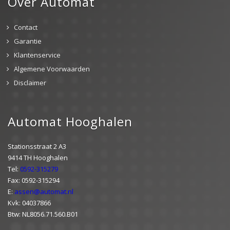
Over Automat
Contact
Garantie
Klantenservice
Algemene Voorwaarden
Disclaimer
Automat Hooghalen
Stationsstraat 2 A3
9414 TH Hooghalen
Tel:
0592-315279
Fax: 0592-315294
E:
assen@automat.nl
Kvk: 04037866
Btw: NL8056.71.560.B01