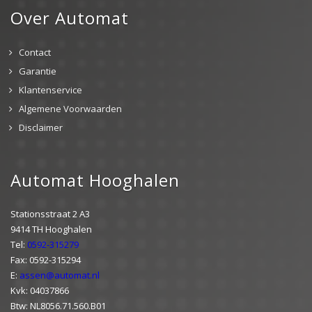
Over Automat
Contact
Garantie
Klantenservice
Algemene Voorwaarden
Disclaimer
Automat Hooghalen
Stationsstraat 2 A3
9414 TH Hooghalen
Tel:
0592-315279
Fax: 0592-315294
E:
assen@automat.nl
Kvk: 04037866
Btw: NL8056.71.560.B01