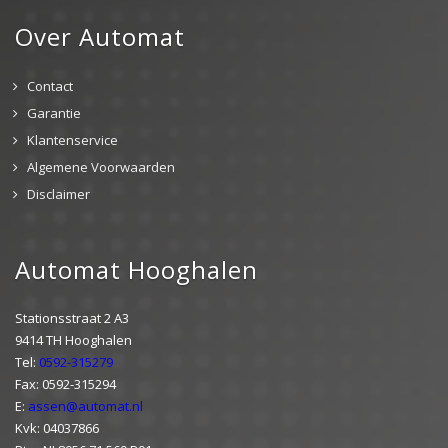
Over Automat
Contact
Garantie
Klantenservice
Algemene Voorwaarden
Disclaimer
Automat Hooghalen
Stationsstraat 2 A3
9414 TH Hooghalen
Tel:
0592-315279
Fax: 0592-315294
E:
assen@automat.nl
Kvk: 04037866