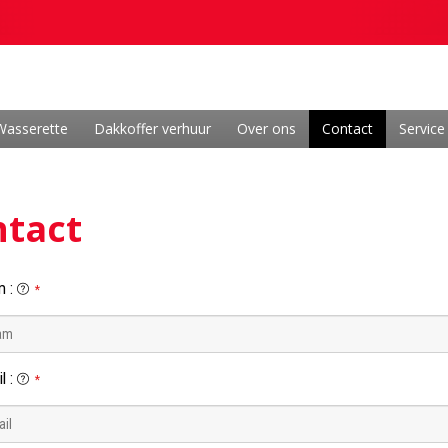
Wasserette
Dakkoffer verhuur
Over ons
Contact
Service
ntact
m
:
*
l
:
*