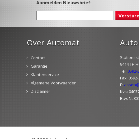
Aanmelden Nieuwsbrief:
Over Automat
Auto
Stationsst
Contact
9414 TH 
Garantie
Tel:
0592-
Klantenservice
Fax: 0592
Algemene Voorwaarden
E:
assen@
Disclaimer
Kvk: 0403
Btw: NL80