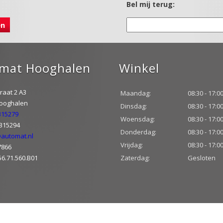
Bel mij terug:
mat Hooghalen
Winkel
raat 2 A3
Maandag:
08:30 - 17:0
Hooghalen
Dinsdag:
08:30 - 17:0
315279
Woensdag:
08:30 - 17:0
-315294
Donderdag:
08:30 - 17:0
automat.nl
Vrijdag:
08:30 - 17:0
7866
56.71.560.B01
Zaterdag:
Gesloten