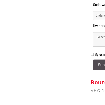
Onderw
Uw beri
By usi
Rout
A.H.G. 