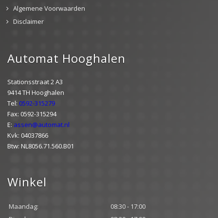
Algemene Voorwaarden
Disclaimer
Automat Hooghalen
Stationsstraat 2 A3
9414 TH Hooghalen
Tel:
0592-315279
Fax: 0592-315294
E:
assen@automat.nl
Kvk: 04037866
Btw: NL8056.71.560.B01
Winkel
Maandag:
08:30 - 17:00