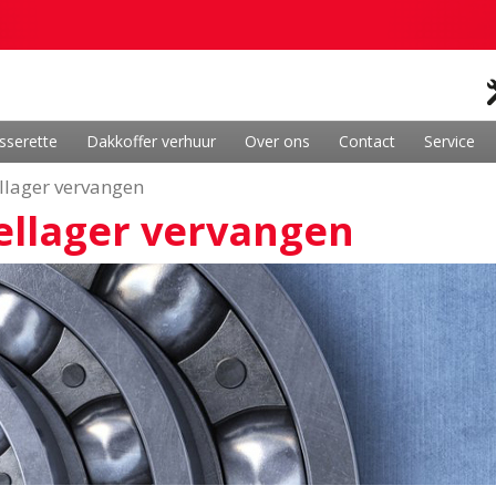
sserette
Dakkoffer verhuur
Over ons
Contact
Service
llager vervangen
ellager vervangen