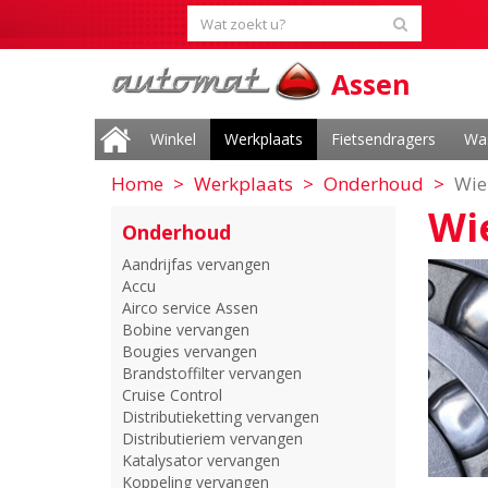
Assen
Winkel
Werkplaats
Fietsendragers
Wa
Home
Werkplaats
Onderhoud
Wie
Wi
Onderhoud
Aandrijfas vervangen
Accu
Airco service Assen
Bobine vervangen
Bougies vervangen
Brandstoffilter vervangen
Cruise Control
Distributieketting vervangen
Distributieriem vervangen
Katalysator vervangen
Koppeling vervangen