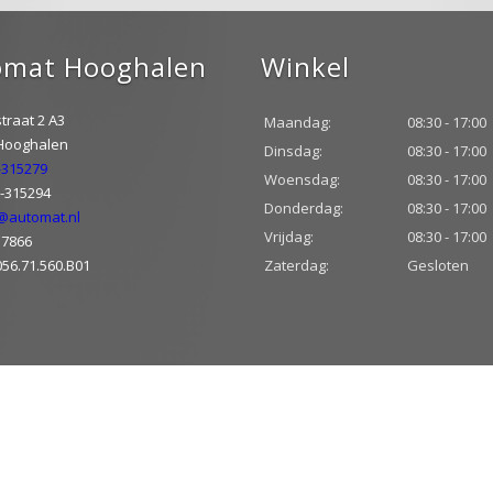
omat Hooghalen
Winkel
traat 2 A3
Maandag:
08:30 - 17:00
 Hooghalen
Dinsdag:
08:30 - 17:00
-315279
Woensdag:
08:30 - 17:00
2-315294
Donderdag:
08:30 - 17:00
@automat.nl
Vrijdag:
08:30 - 17:00
37866
056.71.560.B01
Zaterdag:
Gesloten