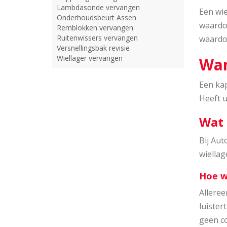
Lambdasonde vervangen
Een wie
Onderhoudsbeurt Assen
waardoo
Remblokken vervangen
Ruitenwissers vervangen
waardoo
Versnellingsbak revisie
Wiellager vervangen
Wan
Een kap
Heeft u
Wat 
Bij Aut
wiellag
Hoe w
Alleree
luister
geen co