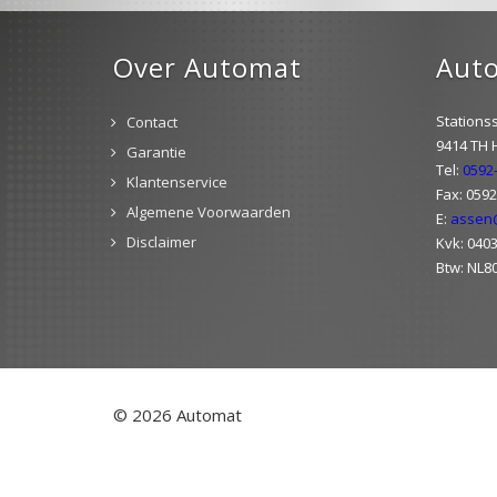
Over Automat
Aut
Stationss
Contact
9414 TH
Garantie
Tel:
0592
Klantenservice
Fax: 059
Algemene Voorwaarden
E:
assen
Disclaimer
Kvk: 040
Btw: NL8
© 2026 Automat