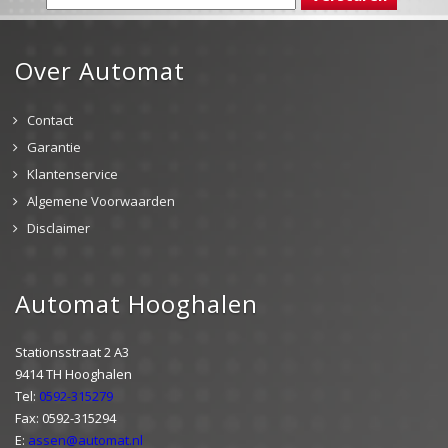
Over Automat
Contact
Garantie
Klantenservice
Algemene Voorwaarden
Disclaimer
Automat Hooghalen
Stationsstraat 2 A3
9414 TH Hooghalen
Tel:
0592-315279
Fax: 0592-315294
E:
assen@automat.nl