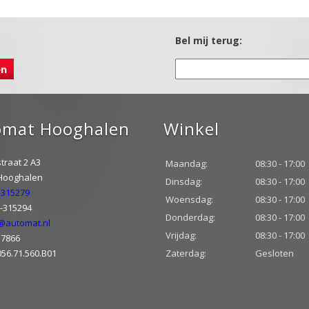
Bel mij terug:
omat Hooghalen
Winkel
traat 2 A3
Maandag:
08:30 - 17:00
 Hooghalen
Dinsdag:
08:30 - 17:00
-315279
Woensdag:
08:30 - 17:00
2-315294
Donderdag:
08:30 - 17:00
@automat.nl
Vrijdag:
08:30 - 17:00
37866
056.71.560.B01
Zaterdag:
Gesloten