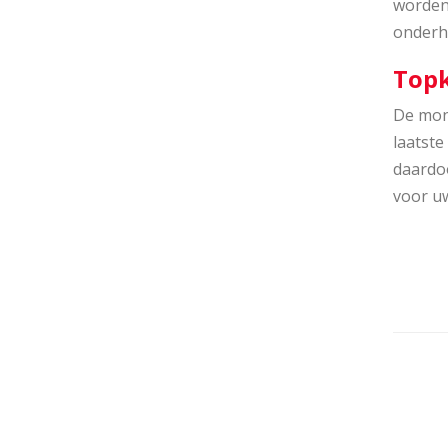
worden
onderh
Topk
De mont
laatst
daardo
voor u