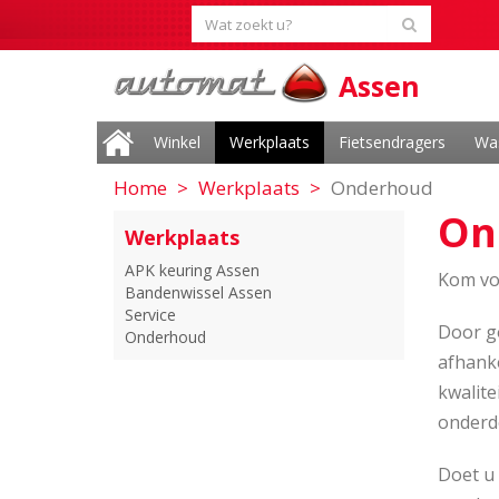
Assen
Winkel
Werkplaats
Fietsendragers
Wa
Home
Werkplaats
Onderhoud
On
Werkplaats
APK keuring Assen
Kom vo
Bandenwissel Assen
Service
Door g
Onderhoud
afhanke
kwalite
onderde
Doet u