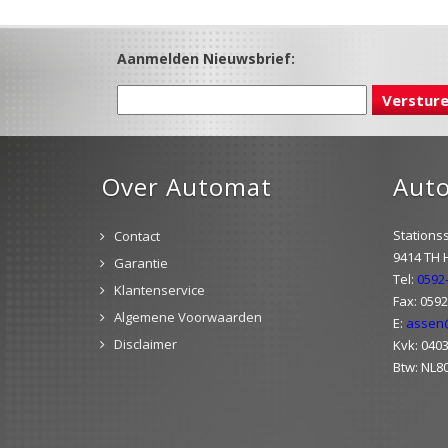
Aanmelden Nieuwsbrief:
Over Automat
Aut
Stationss
Contact
9414 TH
Garantie
Tel:
0592
Klantenservice
Fax: 059
Algemene Voorwaarden
E:
assen
Disclaimer
Kvk: 040
Btw: NL8